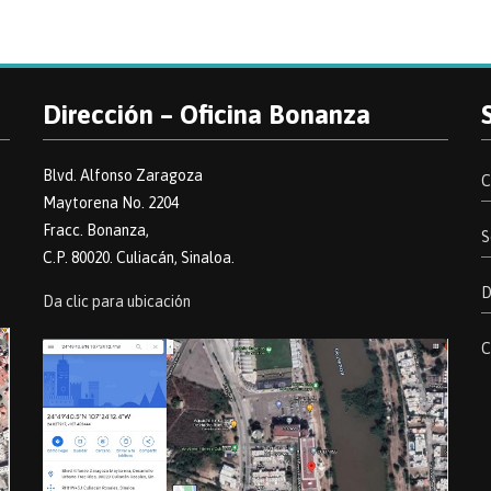
Dirección – Oficina Bonanza
Blvd. Alfonso Zaragoza
C
Maytorena No. 2204
Fracc. Bonanza,
S
C.P. 80020. Culiacán, Sinaloa.
D
Da clic para ubicación
C