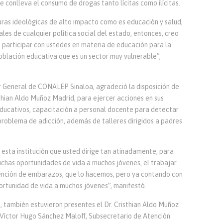
e conlleva el consumo de drogas tanto lícitas como ilícitas.
cturas ideológicas de alto impacto como es educación y salud,
les de cualquier política social del estado, entonces, creo
participar con ustedes en materia de educación para la
población educativa que es un sector muy vulnerable”,
r General de CONALEP Sinaloa, agradeció la disposición de
hian Aldo Muñoz Madrid, para ejercer acciones en sus
educativos, capacitación a personal docente para detectar
problema de adicción, además de talleres dirigidos a padres
n esta institución que usted dirige tan atinadamente, para
chas oportunidades de vida a muchos jóvenes, el trabajar
vención de embarazos, que lo hacemos, pero ya contando con
rtunidad de vida a muchos jóvenes”, manifestó.
, también estuvieron presentes el Dr. Cristhian Aldo Muñoz
Víctor Hugo Sánchez Maloff, Subsecretario de Atención