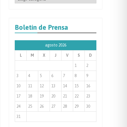
por
Categoría
de
Boletín de Prensa
Prensa
agosto 2026
L
M
X
J
V
S
D
1
2
3
4
5
6
7
8
9
10
11
12
13
14
15
16
17
18
19
20
21
22
23
24
25
26
27
28
29
30
31