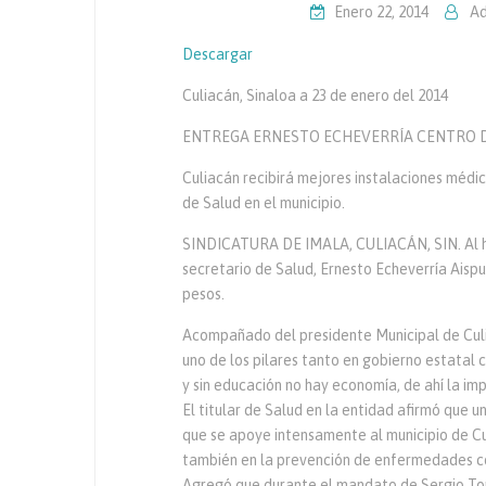
Enero 22, 2014
Ad
Descargar
Culiacán, Sinaloa a 23 de enero del 2014
ENTREGA ERNESTO ECHEVERRÍA CENTRO DE
Culiacán recibirá mejores instalaciones médi
de Salud en el municipio.
SINDICATURA DE IMALA, CULIACÁN, SIN. Al ha
secretario de Salud, Ernesto Echeverría Aispu
pesos.
Acompañado del presidente Municipal de Culia
uno de los pilares tanto en gobierno estatal c
y sin educación no hay economía, de ahí la im
El titular de Salud en la entidad afirmó que u
que se apoye intensamente al municipio de Cul
también en la prevención de enfermedades 
Agregó que durante el mandato de Sergio Torr