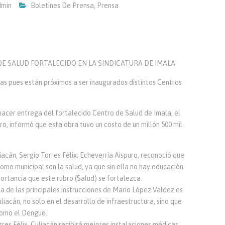
min
Boletines De Prensa
,
Prensa
 SALUD FORTALECIDO EN LA SINDICATURA DE IMALA
cas pues están próximos a ser inaugurados distintos Centros
cer entrega del fortalecido Centro de Salud de Imala, el
ro, informó que esta obra tuvo un costo de un millón 500 mil
cán, Sergio Torres Félix; Echeverría Aispuro, reconoció que
omo municipal son la salud, ya que sin ella no hay educación
portancia que este rubro (Salud) se fortalezca.
na de las principales instrucciones de Mario López Valdez es
iacán, no solo en el desarrollo de infraestructura, sino que
como el Dengue.
es Félix, Culiacán recibirá mejores instalaciones médicas