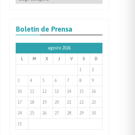
por
Categoría
de
Boletín de Prensa
Prensa
agosto 2026
L
M
X
J
V
S
D
1
2
3
4
5
6
7
8
9
10
11
12
13
14
15
16
17
18
19
20
21
22
23
24
25
26
27
28
29
30
31