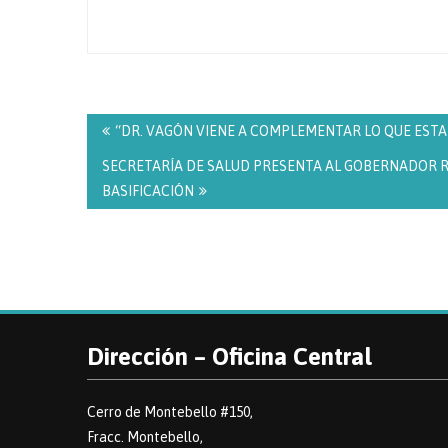
Navegación
de
“DR. VAGÓN VIENE A COMPLEMENTAR LO QUE ESTA
entradas
SECRETARÍA DE SALUD PRESENTA AL GOBERNADOR R
BASIFICACIÓN
Dirección – Oficina Central
Cerro de Montebello #150,
Fracc. Montebello,