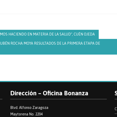
MOS HACIENDO EN MATERIA DE LA SALUD”, CUÉN OJEDA
UBÉN ROCHA MOYA RESULTADOS DE LA PRIMERA ETAPA DE
Dirección – Oficina Bonanza
Blvd. Alfonso Zaragoza
C
Maytorena No. 2204