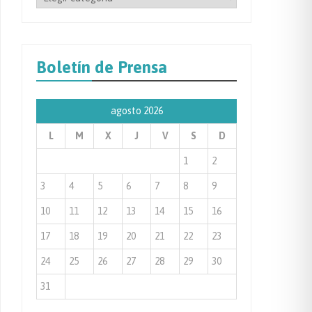
por
Categoría
de
Boletín de Prensa
Prensa
agosto 2026
L
M
X
J
V
S
D
1
2
3
4
5
6
7
8
9
10
11
12
13
14
15
16
17
18
19
20
21
22
23
24
25
26
27
28
29
30
31