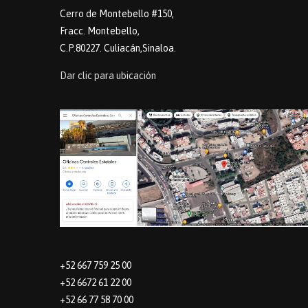
Cerro de Montebello #150,
Fracc. Montebello,
C.P.80227. Culiacán,Sinaloa.
Dar clic para ubicación
+52 667 759 25 00
+52 6672 61 22 00
+52 66 77 58 70 00