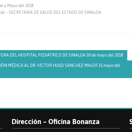
l a Mayo del 2018
ocial – SECRETARÍA DE SALUD DEL ESTADO DE SINALOA.
A DEL HOSPITAL PEDIÁTRICO DE SINALOA 30 de mayo del 2018
 MÉDICA AL DR. VÍCTOR HUGO SÁNCHEZ MALOF 31 mayo del
Dirección – Oficina Bonanza