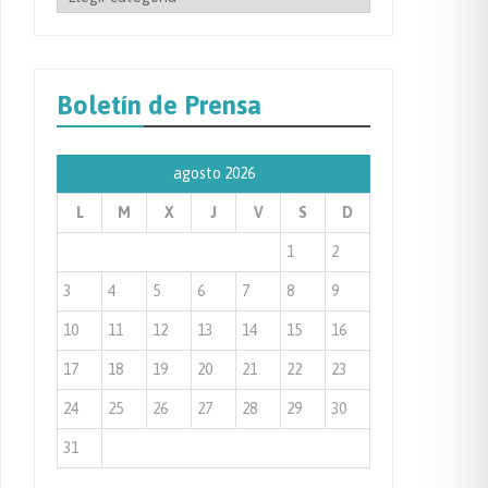
por
Categoría
de
Boletín de Prensa
Prensa
agosto 2026
L
M
X
J
V
S
D
1
2
3
4
5
6
7
8
9
10
11
12
13
14
15
16
17
18
19
20
21
22
23
24
25
26
27
28
29
30
31