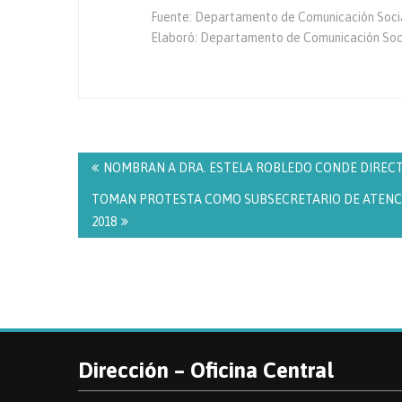
Fuente: Departamento de Comunicación Socia
Elaboró: Departamento de Comunicación S
Navegación
de
NOMBRAN A DRA. ESTELA ROBLEDO CONDE DIRECTOR
entradas
TOMAN PROTESTA COMO SUBSECRETARIO DE ATENCIÓN
2018
Dirección – Oficina Central