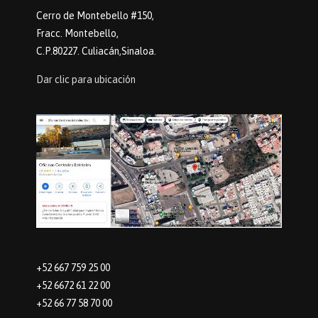
Cerro de Montebello #150,
Fracc. Montebello,
C.P.80227. Culiacán,Sinaloa.
Dar clic para ubicación
+52 667 759 25 00
+52 6672 61 22 00
+52 66 77 58 70 00