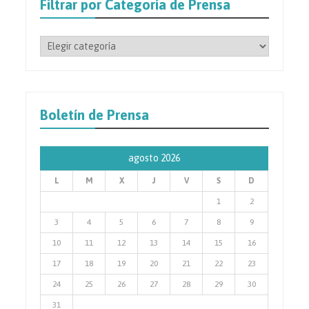
Filtrar por Categoría de Prensa
Filtrar
por
Categoría
de
Prensa
Boletín de Prensa
agosto 2026
L
M
X
J
V
S
D
1
2
3
4
5
6
7
8
9
10
11
12
13
14
15
16
17
18
19
20
21
22
23
24
25
26
27
28
29
30
31