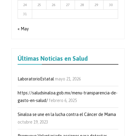
24
25
26
27
28
29
30
31
« May
Últimas Noticias en Salud
LaboratorioEstatal
mayo 21, 2026
https://saludsinaloa.gob.mx/menu-transparencia-de-
gasto-en-salud/
febrero 6, 2025
Sinaloa se une en la lucha contra el Cáncer de Mama
octubre 19, 2023
Promueve Voluntariado acciones para detectar