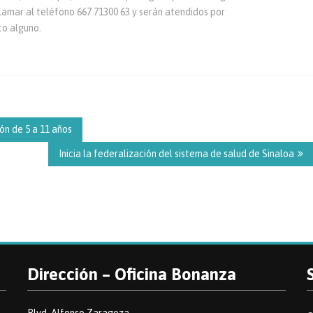
lamar al teléfono 667 71300 63 y serán atendidos por
to alguno.
ón de 5 a 11 años
Inicia la federalización del sistema de salud de Sinaloa
Dirección – Oficina Bonanza