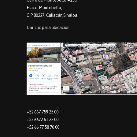
Cerro de Montebello #150,
Fracc. Montebello,
C.P.80227. Culiacán,Sinaloa.
Dar clic para ubicación
+52 667 759 25 00
+52 6672 61 22 00
+52 66 77 58 70 00