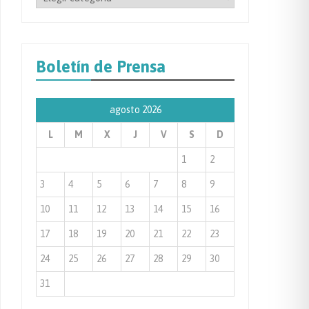
por
Categoría
de
Boletín de Prensa
Prensa
agosto 2026
L
M
X
J
V
S
D
1
2
3
4
5
6
7
8
9
10
11
12
13
14
15
16
17
18
19
20
21
22
23
24
25
26
27
28
29
30
31