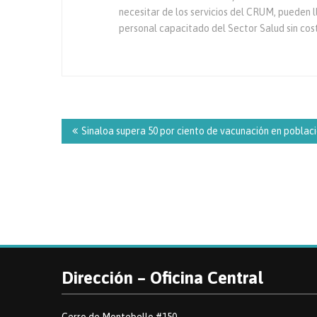
necesitar de los servicios del CRUM, pueden l
personal capacitado del Sector Salud sin cos
Navegación
de
Sinaloa supera 50 por ciento de vacunación en poblaci
entradas
Dirección – Oficina Central