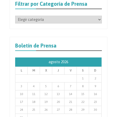
Filtrar por Categoría de Prensa
Filtrar
por
Categoría
de
Prensa
Boletín de Prensa
agosto 2026
L
M
X
J
V
S
D
1
2
3
4
5
6
7
8
9
10
11
12
13
14
15
16
17
18
19
20
21
22
23
24
25
26
27
28
29
30