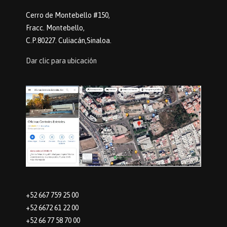
Cerro de Montebello #150,
Fracc. Montebello,
C.P.80227. Culiacán,Sinaloa.
Dar clic para ubicación
+52 667 759 25 00
+52 6672 61 22 00
+52 66 77 58 70 00