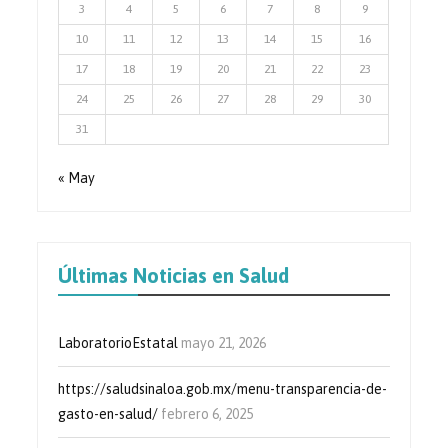
3
4
5
6
7
8
9
10
11
12
13
14
15
16
17
18
19
20
21
22
23
24
25
26
27
28
29
30
31
« May
Últimas Noticias en Salud
LaboratorioEstatal
mayo 21, 2026
https://saludsinaloa.gob.mx/menu-transparencia-de-
gasto-en-salud/
febrero 6, 2025