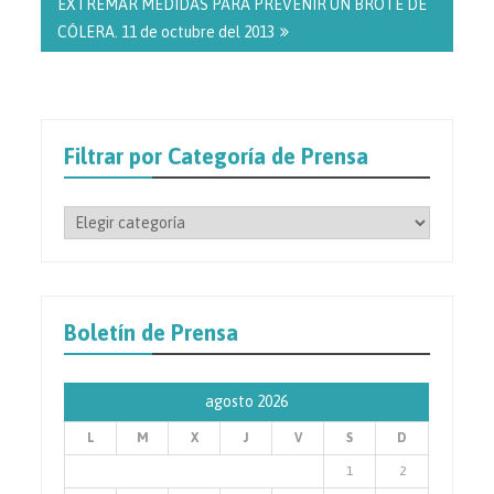
EXTREMAR MEDIDAS PARA PREVENIR UN BROTE DE
CÓLERA. 11 de octubre del 2013
Filtrar por Categoría de Prensa
Filtrar
por
Categoría
de
Prensa
Boletín de Prensa
agosto 2026
L
M
X
J
V
S
D
1
2