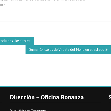
nto.
oncluidos Hospitales
Suman 14 casos de Viruela del Mono en el estado
Dirección – Oficina Bonanza