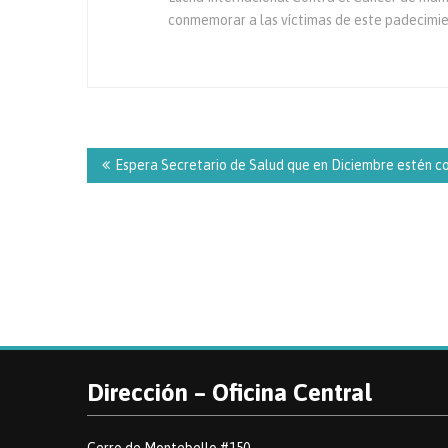
conmemorar a las víctimas de este padecimie
Navegación
de
Espera Secretario de Salud que en Diciembre estén c
entradas
Dirección – Oficina Central