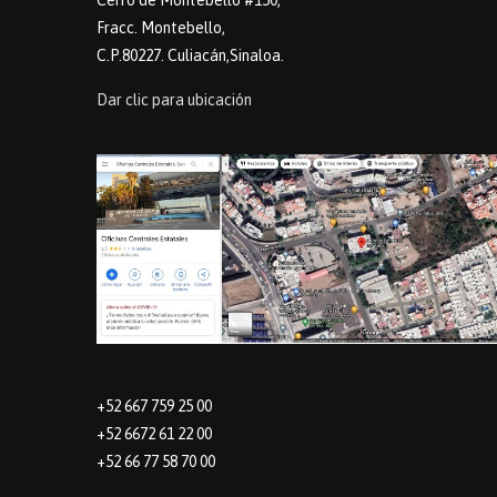
Cerro de Montebello #150,
Fracc. Montebello,
C.P.80227. Culiacán,Sinaloa.
Dar clic para ubicación
+52 667 759 25 00
+52 6672 61 22 00
+52 66 77 58 70 00