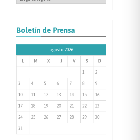
por
Categoría
de
Boletín de Prensa
Prensa
agosto 2026
L
M
X
J
V
S
D
1
2
3
4
5
6
7
8
9
10
11
12
13
14
15
16
17
18
19
20
21
22
23
24
25
26
27
28
29
30
31