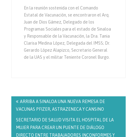
En la reunión sostenida con el Comando
Estatal de Vacunación, se encontraron el Arq.
Juan de Dios Gámez, Delegado de los
Programas Sociales para el estado de Sinaloa
y Responsable de la Vacunación, la Dra. Tania
Clarisa Medina López, Delegada del IMSS; Dr.
Gerardo López Alapizco, Secretario General
de la UAS y el militar Teniente Coronel Burgo.
Navegación
de
ARRIBA A SINALOA UNA NUEVA REMESA DE
entradas
VACUNAS PFIZER, ASTRAZENECA Y CANSINO
SECRETARIO DE SALUD VISITA EL HOSPITAL DE LA
MUJER PARA CREAR UN PUENTE DE DIÁLOGO
DIRECTO ENTRE TRABAJADORES INCONFORMES Y