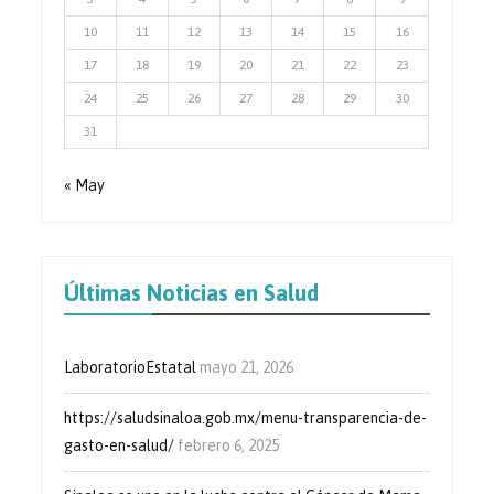
10
11
12
13
14
15
16
17
18
19
20
21
22
23
24
25
26
27
28
29
30
31
« May
Últimas Noticias en Salud
LaboratorioEstatal
mayo 21, 2026
https://saludsinaloa.gob.mx/menu-transparencia-de-
gasto-en-salud/
febrero 6, 2025