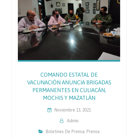
COMANDO ESTATAL DE
VACUNACIÓN ANUNCIA BRIGADAS
PERMANENTES EN CULIACÁN,
MOCHIS Y MAZATLÁN
Noviembre 13, 2021
Admin
Boletines De Prensa
,
Prensa