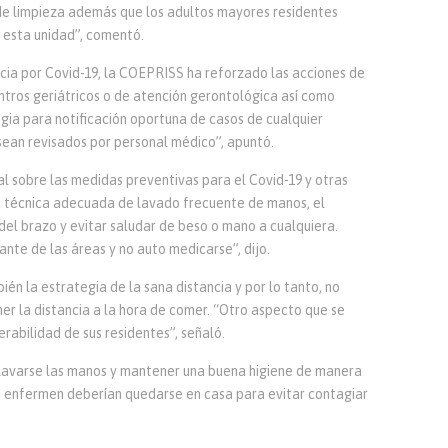
de limpieza además que los adultos mayores residentes
 esta unidad”, comentó.
cia por Covid-19, la COEPRISS ha reforzado las acciones de
ntros geriátricos o de atención gerontológica así como
tegia para notificación oportuna de casos de cualquier
sean revisados por personal médico”, apuntó.
l sobre las medidas preventivas para el Covid-19 y otras
 la técnica adecuada de lavado frecuente de manos, el
del brazo y evitar saludar de beso o mano a cualquiera.
ante de las áreas y no auto medicarse”, dijo.
ién la estrategia de la sana distancia y por lo tanto, no
r la distancia a la hora de comer. “Otro aspecto que se
nerabilidad de sus residentes”, señaló.
 lavarse las manos y mantener una buena higiene de manera
enfermen deberían quedarse en casa para evitar contagiar