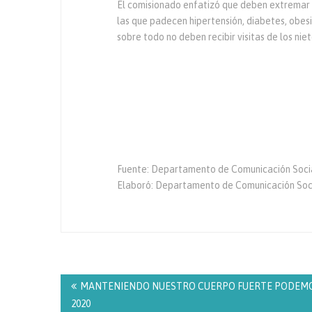
El comisionado enfatizó que deben extremar
las que padecen hipertensión, diabetes, obes
sobre todo no deben recibir visitas de los niet
Fuente: Departamento de Comunicación Socia
Elaboró: Departamento de Comunicación Soc
Navegación
de
MANTENIENDO NUESTRO CUERPO FUERTE PODEMOS 
entradas
2020