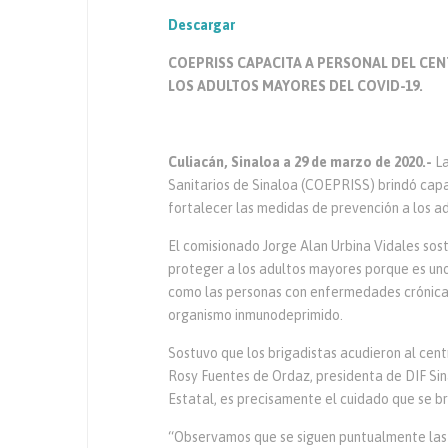
Descargar
COEPRISS CAPACITA A PERSONAL DEL C
LOS ADULTOS MAYORES DEL COVID-19.
Culiacán, Sinaloa a 29 de marzo de 2020.-
La
Sanitarios de Sinaloa (COEPRISS) brindó capa
fortalecer las medidas de prevención a los a
El comisionado Jorge Alan Urbina Vidales sos
proteger a los adultos mayores porque es uno
como las personas con enfermedades crónicas,
organismo inmunodeprimido.
Sostuvo que los brigadistas acudieron al cent
Rosy Fuentes de Ordaz, presidenta de DIF Sin
Estatal, es precisamente el cuidado que se b
“Observamos que se siguen puntualmente las 