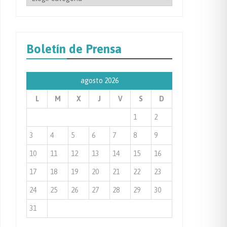
por
Categoría
de
Boletín de Prensa
Prensa
agosto 2026
L
M
X
J
V
S
D
1
2
3
4
5
6
7
8
9
10
11
12
13
14
15
16
17
18
19
20
21
22
23
24
25
26
27
28
29
30
31