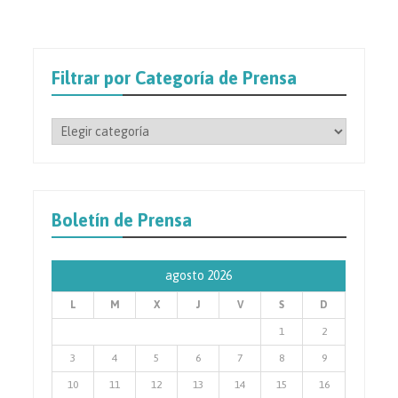
Filtrar por Categoría de Prensa
Filtrar
por
Categoría
de
Prensa
Boletín de Prensa
agosto 2026
L
M
X
J
V
S
D
1
2
3
4
5
6
7
8
9
10
11
12
13
14
15
16