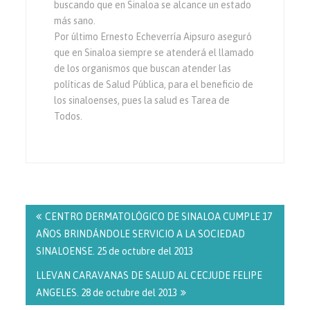
buscando que en Sinaloa se alcance un estado
más sano.
Por último Ernesto Echeverría Aipsuro aseguró
que en Sinaloa siempre se atenderá el llamado
de los organismos que buscan atender las
políticas de Salud Pública, para el beneficio de
los sinaloenses, pues la salud es Tarea de
Todos.
Navegación
de
CENTRO DERMATOLÓGICO DE SINALOA CUMPLE 17
entradas
AÑOS BRINDÁNDOLE SERVICIO A LA SOCIEDAD
SINALOENSE. 25 de octubre del 2013
LLEVAN CARAVANAS DE SALUD AL CECJUDE FELIPE
ANGELES. 28 de octubre del 2013