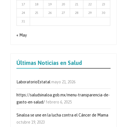
17
18
19
20
21
22
23
24
25
26
27
28
29
30
31
« May
Últimas Noticias en Salud
LaboratorioEstatal
mayo 21, 2026
https://saludsinaloa.gob.mx/menu-transparencia-de-
gasto-en-salud/
febrero 6, 2025
Sinaloa se une en la lucha contra el Cáncer de Mama
octubre 19, 2023