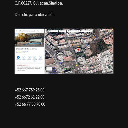
C.P.80227. Culiacán,Sinaloa.
Dar clic para ubicación
+52 667 759 25 00
+52 6672 61 22 00
+52 66 77 58 70 00