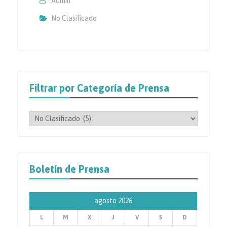
Admin
No Clasificado
Filtrar por Categoría de Prensa
Filtrar
por
Categoría
de
Prensa
Boletín de Prensa
agosto 2026
L
M
X
J
V
S
D