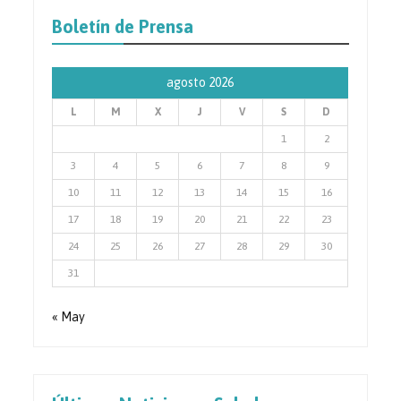
de
Prensa
Boletín de Prensa
agosto 2026
L
M
X
J
V
S
D
1
2
3
4
5
6
7
8
9
10
11
12
13
14
15
16
17
18
19
20
21
22
23
24
25
26
27
28
29
30
31
« May