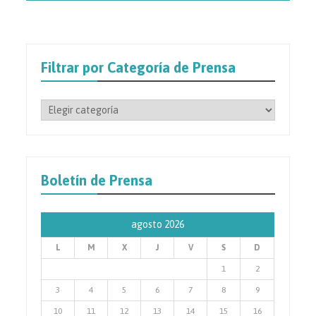
Filtrar por Categoría de Prensa
Filtrar
por
Categoría
de
Prensa
Boletín de Prensa
agosto 2026
L
M
X
J
V
S
D
1
2
3
4
5
6
7
8
9
10
11
12
13
14
15
16