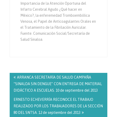
Importancia de la Atención Oportuna del
Infarto Cerebral Agudo ¿Qué hacer en
México?, la enferemedad Tromboembólica
Venosa, el Papel de Anticoagulantes Orales en
el Tratamiento de la Fibrilación Auricular.
Fuente. Comunicación Social/Secretaría de
Salud Sinaloa.
Navegación
de
ARRANCA SECRETARÍA DE SALUD CAMPAÑA
entradas
“SINALOA SIN DENGUE” CON ENTREGA DE MATERIAL
DIDÁCTICO A ESCUELAS. 10 de septiembre del 2013
ERNESTO ECHEVERRÍA RECONOCE EL TRABAJO
REALIZADO POR LOS TRABAJADORES DE LA SECCIÓN
80 DEL SNTSA. 12 de septiembre del 2013