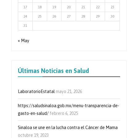
17
18
19
20
21
22
23
24
25
26
27
28
29
30
31
« May
Últimas Noticias en Salud
LaboratorioEstatal
mayo 21, 2026
https://saludsinaloa.gob.mx/menu-transparencia-de-
gasto-en-salud/
febrero 6, 2025
Sinaloa se une en la lucha contra el Cáncer de Mama
octubre 19, 2023