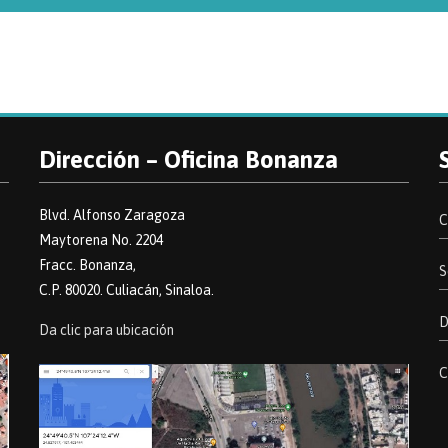
Dirección – Oficina Bonanza
Blvd. Alfonso Zaragoza
C
Maytorena No. 2204
Fracc. Bonanza,
S
C.P. 80020. Culiacán, Sinaloa.
D
Da clic para ubicación
C