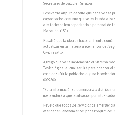
Secretario de Salud en Sinaloa.
Echeverría Aispuro detalló que cada vez se p
capacitación continua que se les brinda a los
a la fecha se han capacitado a personal de Los
Mazatlán, (150).
Resaltó que la idea es hacer un frente común
actualizar en la materia a elementos del Seg
Civil, resaltó.
Agregó que ya se implementó el Sistema Nacio
Toxicológica) el cual servirá para orientar al
caso de sufrir la población alguna intoxicació
0092800.
“Esta información se comenzará a distribuir en
nos ayudará a que la situación por intoxicad
Reveló que todos los servicios de emergencia
atender envenenamientos por agroquímicos, si