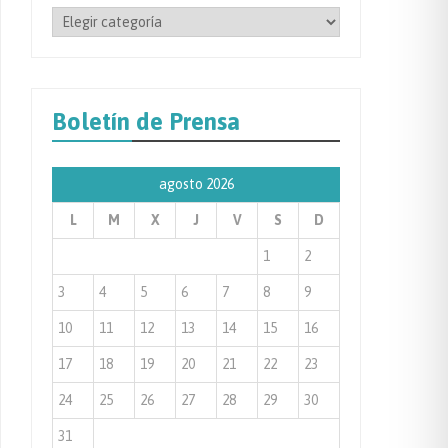
Filtrar
por
Categoría
de
Boletín de Prensa
Prensa
agosto 2026
L
M
X
J
V
S
D
1
2
3
4
5
6
7
8
9
10
11
12
13
14
15
16
17
18
19
20
21
22
23
24
25
26
27
28
29
30
31