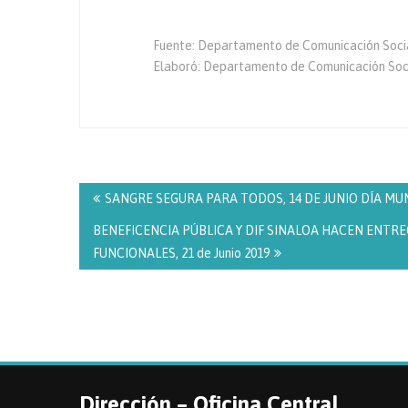
Fuente: Departamento de Comunicación Social
Elaboró: Departamento de Comunicación S
Navegación
de
SANGRE SEGURA PARA TODOS, 14 DE JUNIO DÍA M
entradas
BENEFICENCIA PÚBLICA Y DIF SINALOA HACEN ENTRE
FUNCIONALES, 21 de Junio 2019
Dirección – Oficina Central