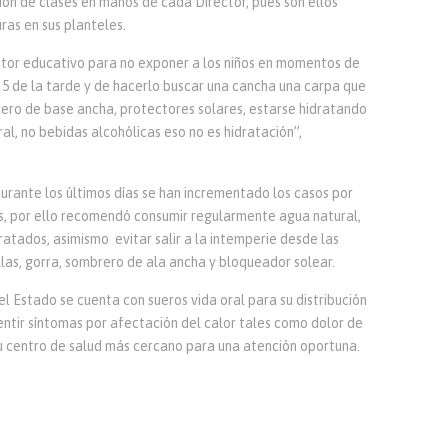
sión de clases en manos de cada Director, pues son ellos
ras en sus planteles.
ctor educativo para no exponer a los niños en momentos de
 5 de la tarde y de hacerlo buscar una cancha una carpa que
ero de base ancha, protectores solares, estarse hidratando
l, no bebidas alcohólicas eso no es hidratación”,
durante los últimos días se han incrementado los casos por
s, por ello recomendó consumir regularmente agua natural,
atados, asimismo evitar salir a la intemperie desde las
illas, gorra, sombrero de ala ancha y bloqueador solear.
 Estado se cuenta con sueros vida oral para su distribución
sentir síntomas por afectación del calor tales como dolor de
u centro de salud más cercano para una atención oportuna.