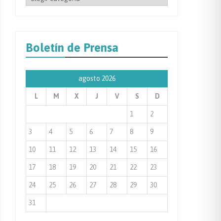
por
Categoría
de
Boletín de Prensa
Prensa
agosto 2026
L
M
X
J
V
S
D
1
2
3
4
5
6
7
8
9
10
11
12
13
14
15
16
17
18
19
20
21
22
23
24
25
26
27
28
29
30
31