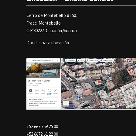
Cerro de Montebello #150,
Fracc. Montebello,
C.P.80227. Culiacán,Sinaloa.
Dar clic para ubicación
+52 667 759 25 00
+52 6672 61 22 00