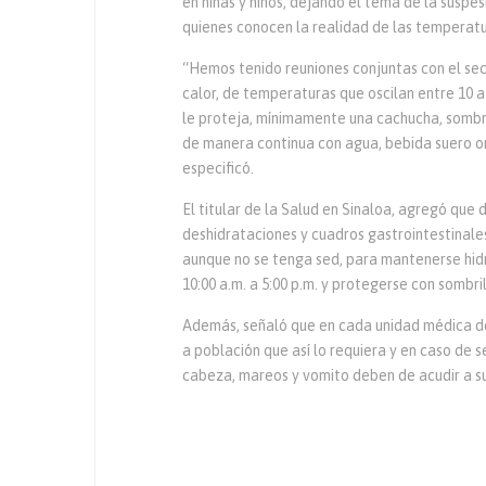
en niñas y niños, dejando el tema de la suspe
quienes conocen la realidad de las temperatu
“Hemos tenido reuniones conjuntas con el se
calor, de temperaturas que oscilan entre 10 a
le proteja, mínimamente una cachucha, sombr
de manera continua con agua, bebida suero ora
especificó.
El titular de la Salud en Sinaloa, agregó que 
deshidrataciones y cuadros gastrointestinale
aunque no se tenga sed, para mantenerse hidr
10:00 a.m. a 5:00 p.m. y protegerse con sombr
Además, señaló que en cada unidad médica del
a población que así lo requiera y en caso de 
cabeza, mareos y vomito deben de acudir a s