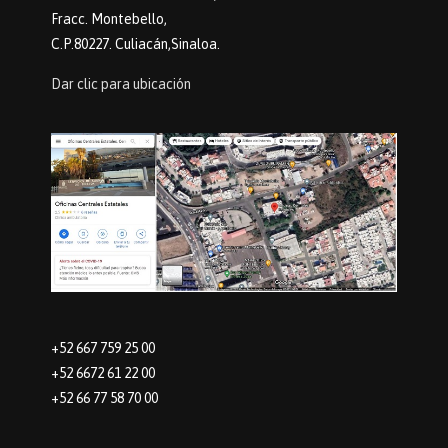
Fracc. Montebello,
C.P.80227. Culiacán,Sinaloa.
Dar clic para ubicación
+52 667 759 25 00
+52 6672 61 22 00
+52 66 77 58 70 00