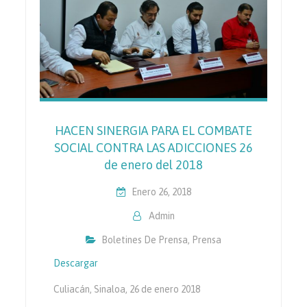
HACEN SINERGIA PARA EL COMBATE
SOCIAL CONTRA LAS ADICCIONES 26
de enero del 2018
Enero 26, 2018
Admin
Boletines De Prensa
,
Prensa
Descargar
Culiacán, Sinaloa, 26 de enero 2018