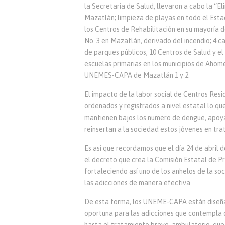
la Secretaría de Salud, llevaron a cabo la “E
Mazatlán; limpieza de playas en todo el Esta
los Centros de Rehabilitación en su mayoría 
No. 3 en Mazatlán, derivado del incendio; 4 
de parques públicos, 10 Centros de Salud y el
escuelas primarias en los municipios de Ahom
UNEMES-CAPA de Mazatlán 1 y 2.
El impacto de la labor social de Centros Resi
ordenados y registrados a nivel estatal lo qu
mantienen bajos los numero de dengue, apoyan
reinsertan a la sociedad estos jóvenes en tra
Es así que recordamos que el día 24 de abril d
el decreto que crea la Comisión Estatal de P
fortaleciendo así uno de los anhelos de la s
las adicciones de manera efectiva.
De esta forma, los UNEME-CAPA están diseña
oportuna para las adicciones que contempla 