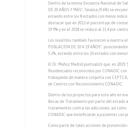
Dentro de la misma Encuesta Nacional de 
DE 20 AÑOS Y MÁS”, Sinaloa (9.6%) se encuent
estando entre los 8 estados con menor índic
destacar que en 2012 el porcentaje de consu
19.9% y en el 2018 se reduce al 11.4 por ciento
Los resultdos también favorecen a nuestra
POBLACIÓN DE 10 A 19 AÑOS”, posicionándonos
5.2%, estando entre los 10 estados con meno
El Dr. Muñoz Madrid puntualizó que, en 2019, 
Residenciales reconocidos por CONADIC con 3
trabajando de manera conjunta con CEPTCA, l
de Centros con Reconocimiento CONADIC.
Dentro de los proyectos para este año en mat
Becas de Tratamiento por parte del estado a 
tratamientos contra las adicciones; así como 
CONADIC que beneficiarán a pacientes con pr
Como parte de tales acciones de prevención e