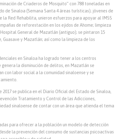
liminación de Criaderos de Mosquito” con 788 toneladas en
do de Sinaloa (Semana Santa 4 áreas turísticas); jóvenes de
de la Red Rehabilita, unieron esfuerzos para apoyar al IMSS
campañas de reforestación en los ejidos de Ahome; limpieza
 Hospital General de Mazatlán (antiguo); se pintaron 15
e, Guasave y Mazatlán; así como la limpieza de los
denciales en Sinaloa ha logrado tener a los centros
e genera la disminución de delitos, en Mazatlán se
 con labor social a la comunidad sinaloense y se
tamiento.
e 2017 se publica en el Diario Oficial del Estado de Sinaloa,
revención Tratamiento y Control de las Adicciones,
ociedad sinaloense de contar con un área que atienda el tema
das para ofrecer a la población un modelo de detección
desde la prevención del consumo de sustancias psicoactivas