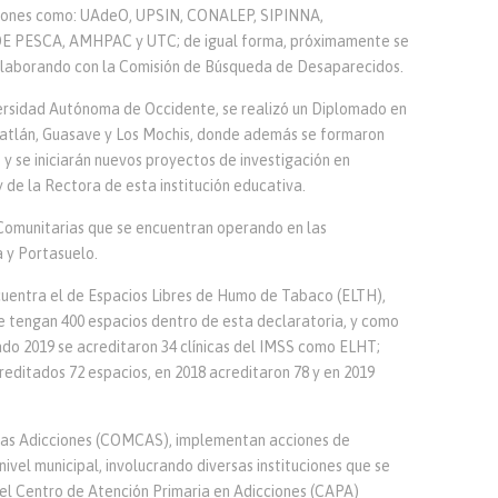
uciones como: UAdeO, UPSIN, CONALEP, SIPINNA,
 PESCA, AMHPAC y UTC; de igual forma, próximamente se
colaborando con la Comisión de Búsqueda de Desaparecidos.
versidad Autónoma de Occidente, se realizó un Diplomado en
azatlán, Guasave y Los Mochis, donde además se formaron
 se iniciarán nuevos proyectos de investigación en
 de la Rectora de esta institución educativa.
Comunitarias que se encuentran operando en las
 y Portasuelo.
cuentra el de Espacios Libres de Humo de Tabaco (ELTH),
se tengan 400 espacios dentro de esta declaratoria, y como
ado 2019 se acreditaron 34 clínicas del IMSS como ELHT;
reditados 72 espacios, en 2018 acreditaron 78 y en 2019
 las Adicciones (COMCAS), implementan acciones de
ivel municipal, involucrando diversas instituciones que se
 el Centro de Atención Primaria en Adicciones (CAPA)