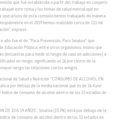
isión que fue establecida a partir del trabajo en conjunto
trabajan este tema y los temas de salud mental que en
zos operativos de esta comisión hemos trabajado de manera
rincipalmente en el 2019 hemos realizado cerca de 111 mil
ción”, expresó.
e año fue el de “Pura Prevención, Puro Sinaloa” que
de Educación Pública, entre otros organismos, mismo que
es (encuestas para medir el riesgo de caer en adicciones) a
lificados en riesgo, significando un 16 por ciento de la
ayor riesgo las relaciones con los amigos.
Nacional de Salud y Nutrición “CONSUMO DE ALCOHOL EN
ica por debajo de la media nacional que es de 16.4 por
r índice de consumo de alcohol dentro de los 32 estados de
 10 A 19 AÑOS”, Sinaloa (15.3%) está por debajo de la
 índice de consumo de alcohol dentro de los 32 estados en