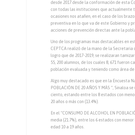
desde 2017 desde la conformación de esta Com
con todas las instituciones que actualmente 
ocasiones nos atañen, en el caso de los bra
preventiva en lo que va de este Gobierno y p
acciones de prevención directas ante la pobla
Uno de los programas mas destacables en est
CEPTCA realizó de la mano de la Secretaria 
logro que de 2017-2019, se realizaran tamizar
55, 200 alumnos, de los cuales 8, 671 fueron ca
población evaluada y teniendo como área de m
Algo muy destacado es que en la Encuesta 
POBLACIÓN DE 20 AÑOS Y MÁS “, Sinaloa se ub
ciento, estando entre los 8 estados con meno
20 años o más con (13.4%).
En el “CONSUMO DE ALCOHOL EN POBLACIÓN DE
media (21.7%), entre los 6 estados con menor
edad 10 a 19 años.