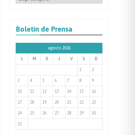
por
Categoría
de
Boletín de Prensa
Prensa
agosto 2026
L
M
X
J
V
S
D
1
2
3
4
5
6
7
8
9
10
11
12
13
14
15
16
17
18
19
20
21
22
23
24
25
26
27
28
29
30
31