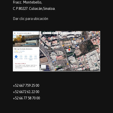
Fracc. Montebello,
C.P.80227. Culiacán,Sinaloa.
Dar clic para ubicación
+52 667 759 25 00
+52 6672 61 22 00
+52 66 77 58 70 00