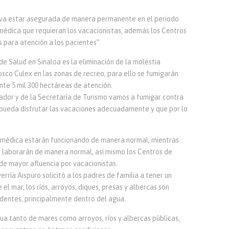
 va estar asegurada de manera permanente en el periodo
médica que requieran los vacacionistas, además los Centros
 para atención a los pacientes”.
de Salud en Sinaloa es la eliminación de la molestia
osco Culex en las zonas de recreo, para ello se fumigarán
te 5 mil 300 hectáreas de atención.
ador y de la Secretaría de Turismo vamos a fumigar contra
e pueda disfrutar las vacaciones adecuadamente y que por lo
n médica estarán funcionando de manera normal, mientras
as laborarán de manera normal, así mismo los Centros de
de mayor afluencia por vacacionistas.
ría Aispuro solicitó a los padres de familia a tener un
el mar, los ríos, arroyos, diques, presas y albercas son
dentes, principalmente dentro del agua.
ua tanto de mares como arroyos, ríos y albercas públicas,