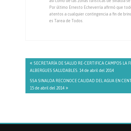
así como de las zonas turísticas de Sinaloa s
Por último Ernesto Echeverría afirmó que tod
atentos a cualquier contingencia a fin de brin
es Tarea de Todos.
Navegación
de
SECRETARÍA DE SALUD RE-CERTIFICA CAMPOS LA FLO
entradas
ALBERGUES SALUDABLES. 14 de abril del 2014
SSA SINALOA RECONOCE CALIDAD DEL AGUA EN CEN
15 de abril del 2014