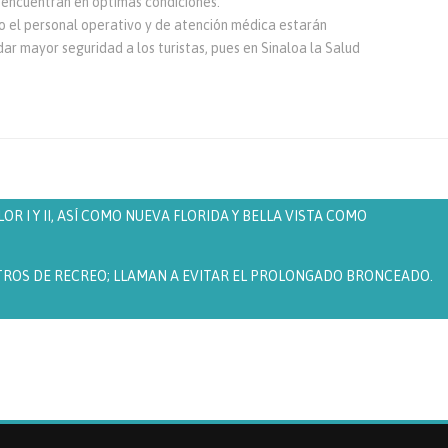
e encuentran en óptimas condiciones.
o el personal operativo y de atención médica estarán
dar mayor seguridad a los turistas, pues en Sinaloa la Salud
R I Y II, ASÍ COMO NUEVA FLORIDA Y BELLA VISTA COMO
TROS DE RECREO; LLAMAN A EVITAR EL PROLONGADO BRONCEADO.