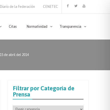
Diario de la Federación
CENETEC
Facebook
Twitter
Youtube
Citas
Normatividad
Transparencia
de abril del 2014
Filtrar por Categoría de
Prensa
Filtrar