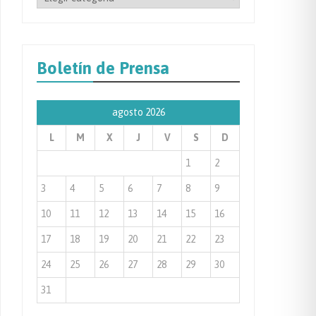
por
Categoría
de
Boletín de Prensa
Prensa
agosto 2026
L
M
X
J
V
S
D
1
2
3
4
5
6
7
8
9
10
11
12
13
14
15
16
17
18
19
20
21
22
23
24
25
26
27
28
29
30
31