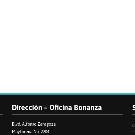
Dirección – Oficina Bonanza
Blvd. Alfonso Zaragoza
C
Maytorena No. 2204