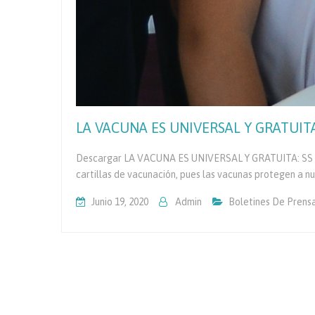
LA VACUNA ES UNIVERSAL Y GRATUITA: 
Descargar LA VACUNA ES UNIVERSAL Y GRATUITA: SS *Se
cartillas de vacunación, pues las vacunas protegen a nue
Junio 19, 2020
Admin
Boletines De Prens