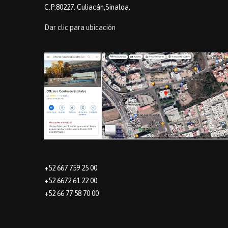
C.P.80227. Culiacán,Sinaloa.
Dar clic para ubicación
+52 667 759 25 00
+52 6672 61 22 00
+52 66 77 58 70 00