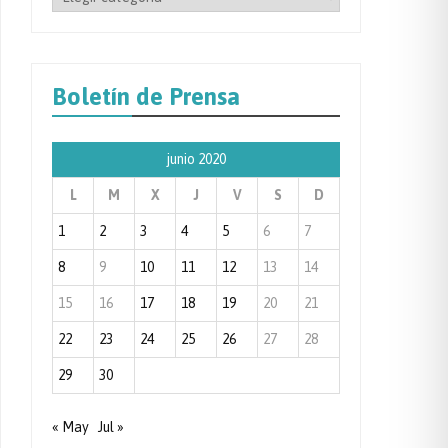
por
Categoría
de
Boletín de Prensa
Prensa
junio 2020
L
M
X
J
V
S
D
1
2
3
4
5
6
7
8
9
10
11
12
13
14
15
16
17
18
19
20
21
22
23
24
25
26
27
28
29
30
« May
Jul »