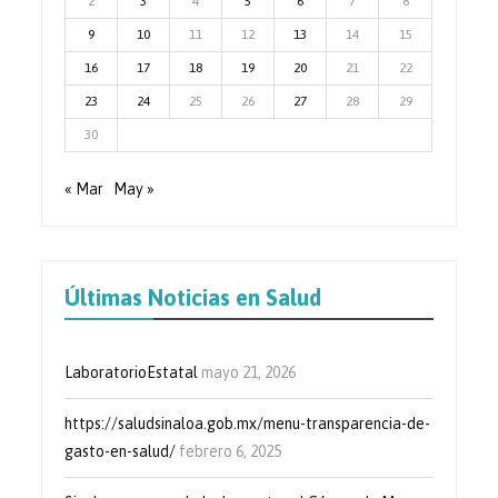
2
3
4
5
6
7
8
9
10
11
12
13
14
15
16
17
18
19
20
21
22
23
24
25
26
27
28
29
30
« Mar
May »
Últimas Noticias en Salud
LaboratorioEstatal
mayo 21, 2026
https://saludsinaloa.gob.mx/menu-transparencia-de-
gasto-en-salud/
febrero 6, 2025