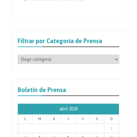
Filtrar por Categoría de Prensa
Filtrar
por
Categoría
de
Prensa
Boletín de Prensa
abril 2018
L
M
X
J
V
S
D
1