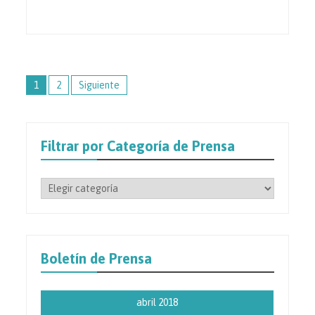
Paginación
1
2
Siguiente
de
entradas
Filtrar por Categoría de Prensa
Filtrar
por
Categoría
de
Prensa
Boletín de Prensa
abril 2018