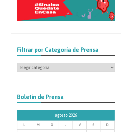
Filtrar por Categoría de Prensa
Filtrar
por
Categoría
de
Prensa
Boletín de Prensa
agosto 2026
L
M
X
J
V
S
D