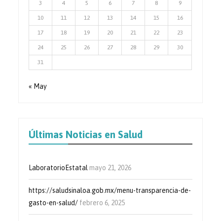
3
4
5
6
7
8
9
10
11
12
13
14
15
16
17
18
19
20
21
22
23
24
25
26
27
28
29
30
31
« May
Últimas Noticias en Salud
LaboratorioEstatal
mayo 21, 2026
https://saludsinaloa.gob.mx/menu-transparencia-de-
gasto-en-salud/
febrero 6, 2025