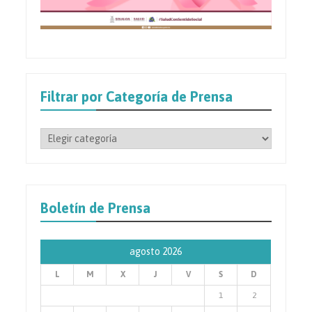
Filtrar por Categoría de Prensa
Filtrar
por
Categoría
de
Prensa
Boletín de Prensa
agosto 2026
L
M
X
J
V
S
D
1
2