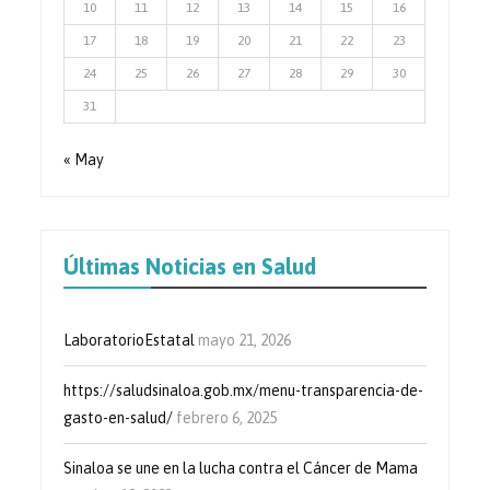
10
11
12
13
14
15
16
17
18
19
20
21
22
23
24
25
26
27
28
29
30
31
« May
Últimas Noticias en Salud
LaboratorioEstatal
mayo 21, 2026
https://saludsinaloa.gob.mx/menu-transparencia-de-
gasto-en-salud/
febrero 6, 2025
Sinaloa se une en la lucha contra el Cáncer de Mama