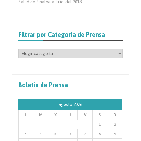
Salud de Sinaloa a Julio del 2018
Filtrar por Categoría de Prensa
Filtrar
por
Categoría
de
Prensa
Boletín de Prensa
agosto 2026
L
M
X
J
V
S
D
1
2
3
4
5
6
7
8
9