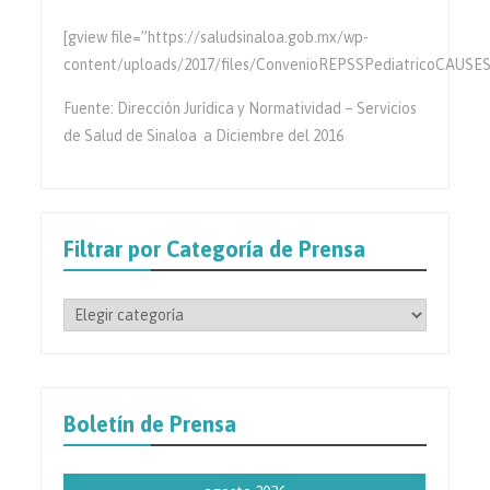
[gview file=”https://saludsinaloa.gob.mx/wp-
content/uploads/2017/files/ConvenioREPSSPediatricoCAUSES
Fuente: Dirección Jurídica y Normatividad – Servicios
de Salud de Sinaloa a Diciembre del 2016
Filtrar por Categoría de Prensa
Filtrar
por
Categoría
de
Prensa
Boletín de Prensa