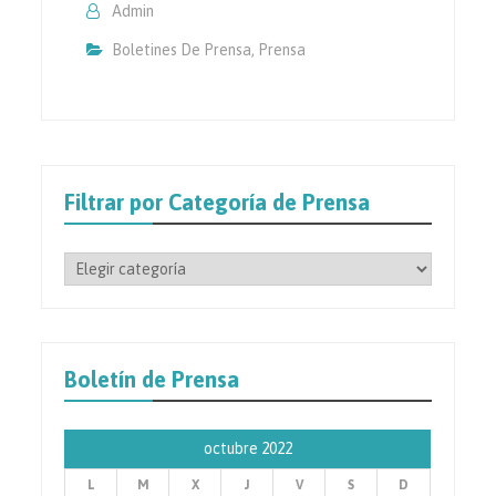
Admin
Boletines De Prensa
,
Prensa
Filtrar por Categoría de Prensa
Filtrar
por
Categoría
de
Prensa
Boletín de Prensa
octubre 2022
L
M
X
J
V
S
D