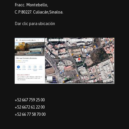
Fracc. Montebello,
C.P.80227. Culiacán,Sinaloa.
Dar clic para ubicación
+52 667 759 25 00
+52 6672 61 22 00
+52 66 77 58 70 00