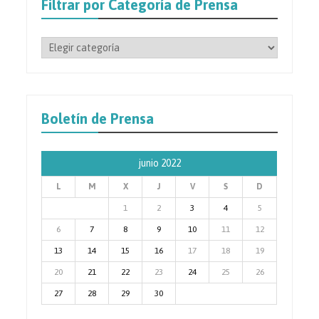
Filtrar por Categoría de Prensa
Filtrar
por
Categoría
de
Prensa
Boletín de Prensa
junio 2022
L
M
X
J
V
S
D
1
2
3
4
5
6
7
8
9
10
11
12
13
14
15
16
17
18
19
20
21
22
23
24
25
26
27
28
29
30