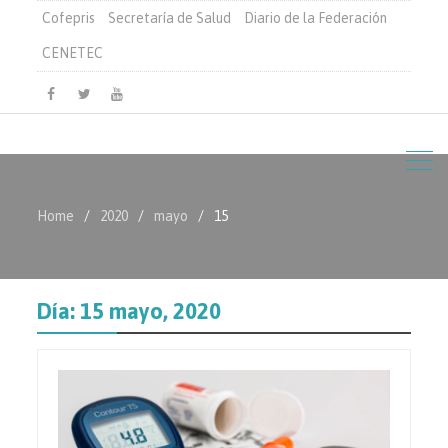
Cofepris
Secretaría de Salud
Diario de la Federación
CENETEC
Facebook
Twitter
Youtube
Home
2020
mayo
15
Día:
15 mayo, 2020