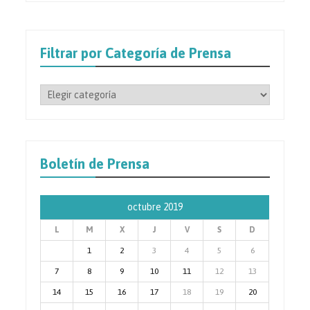
Filtrar por Categoría de Prensa
Filtrar
por
Categoría
de
Prensa
Boletín de Prensa
octubre 2019
L
M
X
J
V
S
D
1
2
3
4
5
6
7
8
9
10
11
12
13
14
15
16
17
18
19
20