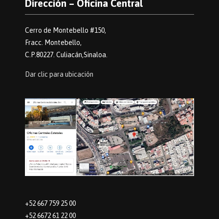
Dirección – Oficina Central
Cerro de Montebello #150,
Fracc. Montebello,
C.P.80227. Culiacán,Sinaloa.
Dar clic para ubicación
+52 667 759 25 00
+52 6672 61 22 00