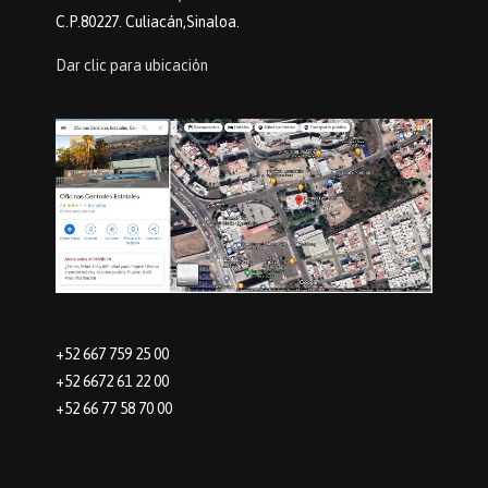
C.P.80227. Culiacán,Sinaloa.
Dar clic para ubicación
+52 667 759 25 00
+52 6672 61 22 00
+52 66 77 58 70 00