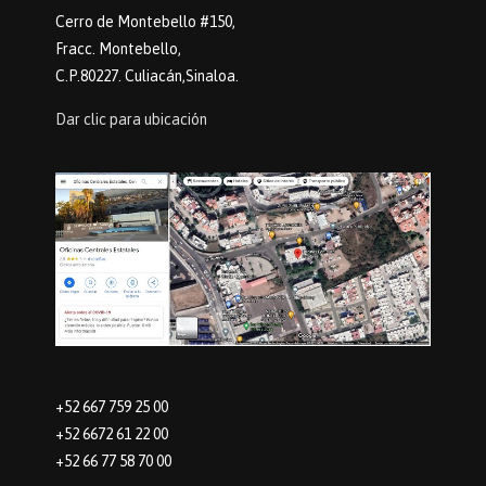
Cerro de Montebello #150,
Fracc. Montebello,
C.P.80227. Culiacán,Sinaloa.
Dar clic para ubicación
+52 667 759 25 00
+52 6672 61 22 00
+52 66 77 58 70 00