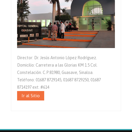
Director: Dr. Jesús Antonio López Rodríguez.
Domicilio: Carretera a las Glorias KM 1.5 Col.
Constelación. C.P.81980, Guasave, Sinaloa.
Teléfono: 01687 8729145, 01687 8729250, 01687
8714197 ext. #614
Ir al Sitio