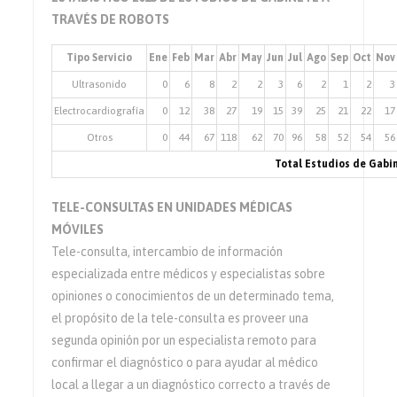
TRAVÉS DE ROBOTS
Tipo Servicio
Ene
Feb
Mar
Abr
May
Jun
Jul
Ago
Sep
Oct
Nov
Ultrasonido
0
6
8
2
2
3
6
2
1
2
3
Electrocardiografía
0
12
38
27
19
15
39
25
21
22
17
Otros
0
44
67
118
62
70
96
58
52
54
56
Total Estudios de Gabi
TELE-CONSULTAS EN UNIDADES MÉDICAS
MÓVILES
Tele-consulta, intercambio de información
especializada entre médicos y especialistas sobre
opiniones o conocimientos de un determinado tema,
el propósito de la tele-consulta es proveer una
segunda opinión por un especialista remoto para
confirmar el diagnóstico o para ayudar al médico
local a llegar a un diagnóstico correcto a través de