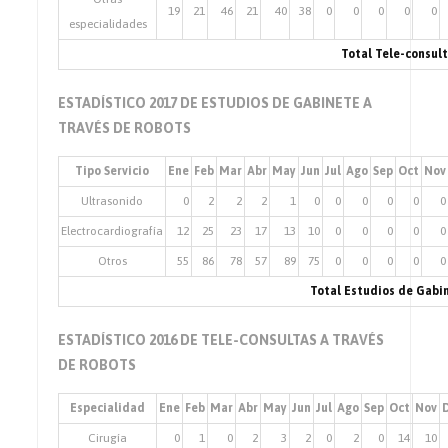
19
21
46
21
40
38
0
0
0
0
0
especialidades
Total Tele-consul
ESTADÍSTICO 2017 DE ESTUDIOS DE GABINETE A
TRAVÉS DE ROBOTS
Tipo Servicio
Ene
Feb
Mar
Abr
May
Jun
Jul
Ago
Sep
Oct
Nov
Ultrasonido
0
2
2
2
1
0
0
0
0
0
0
Electrocardiografía
12
25
23
17
13
10
0
0
0
0
0
Otros
55
86
78
57
89
75
0
0
0
0
0
Total Estudios de Gabi
ESTADÍSTICO 2016 DE TELE-CONSULTAS A TRAVÉS
DE ROBOTS
Especialidad
Ene
Feb
Mar
Abr
May
Jun
Jul
Ago
Sep
Oct
Nov
Cirugía
0
1
0
2
3
2
0
2
0
14
10