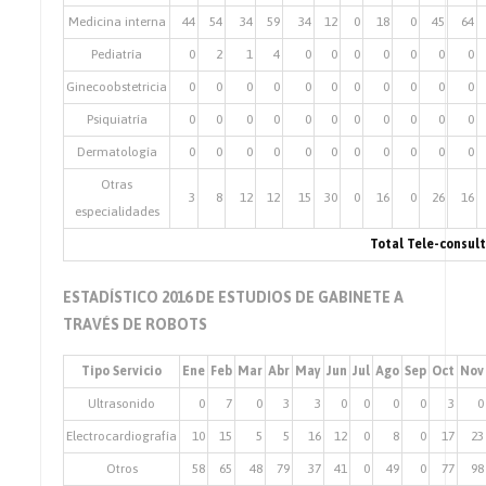
Medicina interna
44
54
34
59
34
12
0
18
0
45
64
Pediatría
0
2
1
4
0
0
0
0
0
0
0
Ginecoobstetricia
0
0
0
0
0
0
0
0
0
0
0
Psiquiatría
0
0
0
0
0
0
0
0
0
0
0
Dermatología
0
0
0
0
0
0
0
0
0
0
0
Otras
3
8
12
12
15
30
0
16
0
26
16
especialidades
Total Tele-consul
ESTADÍSTICO 2016 DE ESTUDIOS DE GABINETE A
TRAVÉS DE ROBOTS
Tipo Servicio
Ene
Feb
Mar
Abr
May
Jun
Jul
Ago
Sep
Oct
Nov
Ultrasonido
0
7
0
3
3
0
0
0
0
3
0
Electrocardiografía
10
15
5
5
16
12
0
8
0
17
23
Otros
58
65
48
79
37
41
0
49
0
77
98