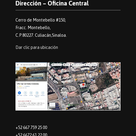
Dirección – Oficina Central
Cerro de Montebello #150,
Fracc. Montebello,
C.P.80227. Culiacán,Sinaloa.
Dar clic para ubicación
+52 667 759 25 00
+52 6672 61 22 00