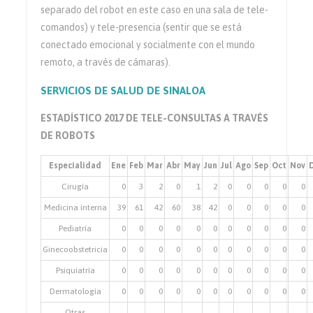
separado del robot en este caso en una sala de tele-
comandos) y tele-presencia (sentir que se está
conectado emocional y socialmente con el mundo
remoto, a través de cámaras).
SERVICIOS DE SALUD DE SINALOA
ESTADÍSTICO 2017 DE TELE-CONSULTAS A TRAVÉS
DE ROBOTS
Especialidad
Ene
Feb
Mar
Abr
May
Jun
Jul
Ago
Sep
Oct
Nov
Cirugía
0
3
2
0
1
2
0
0
0
0
0
Medicina interna
39
61
42
60
38
42
0
0
0
0
0
Pediatría
0
0
0
0
0
0
0
0
0
0
0
Ginecoobstetricia
0
0
0
0
0
0
0
0
0
0
0
Psiquiatría
0
0
0
0
0
0
0
0
0
0
0
Dermatología
0
0
0
0
0
0
0
0
0
0
0
Otras