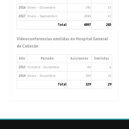
2016
Enero – Diciembre
393
33
2017
Enero – Septiembre
2094
32
Total
4897
283
Videoconferencias emitidas en Hospital General
de Culiacán
Año
Periodo
Asistentes
Emitidas
2013
Octubre – Diciembre
60
6
2014
Enero – Diciembre
269
23
Total
329
29