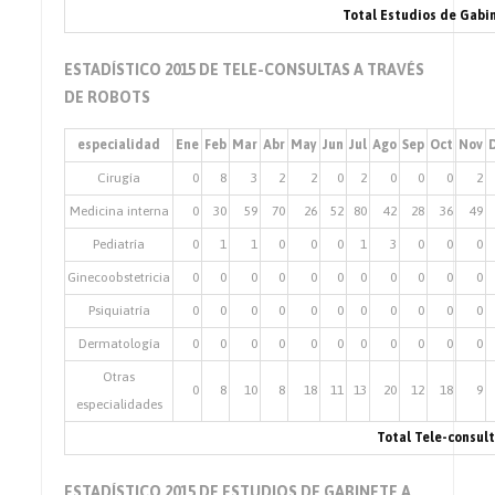
Total Estudios de Gabi
ESTADÍSTICO 2015 DE TELE-CONSULTAS A TRAVÉS
DE ROBOTS
especialidad
Ene
Feb
Mar
Abr
May
Jun
Jul
Ago
Sep
Oct
Nov
Cirugía
0
8
3
2
2
0
2
0
0
0
2
Medicina interna
0
30
59
70
26
52
80
42
28
36
49
Pediatría
0
1
1
0
0
0
1
3
0
0
0
Ginecoobstetricia
0
0
0
0
0
0
0
0
0
0
0
Psiquiatría
0
0
0
0
0
0
0
0
0
0
0
Dermatología
0
0
0
0
0
0
0
0
0
0
0
Otras
0
8
10
8
18
11
13
20
12
18
9
especialidades
Total Tele-consul
ESTADÍSTICO 2015 DE ESTUDIOS DE GABINETE A