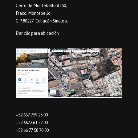
Cerro de Montebello #150,
Fracc. Montebello,
C.P.80227. Culiacán,Sinaloa.
Dar clic para ubicación
+52 667 759 25 00
+52 6672 61 22 00
+52 66 77 58 70 00