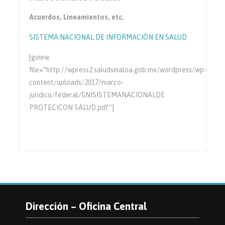
Acuerdos, Lineamientos, etc.
SISTEMA NACIONAL DE INFORMACIÓN EN SALUD
[gview
file=”http://wpress2.saludsinaloa.gob.mx/wordpress/wp-
content/uploads/2017/marco-
juridico/federal/SNISISTEMANACIONALDE
PROTECICON SALUD.pdf”]
Dirección – Oficina Central