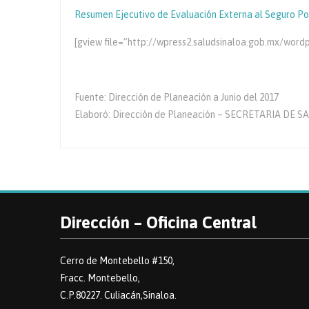
Resumen Ejecutivo de Evaluación Externa al Seguro Pop
[gview file=”http://wpress2.saludsinaloa.gob.mx/
Fuente: Dirección de Planeación a Junio del 2017
Elaboró: Dirección de Planeación – SECRETARIA DE 
Dirección – Oficina Central
Cerro de Montebello #150,
Fracc. Montebello,
C.P.80227. Culiacán,Sinaloa.