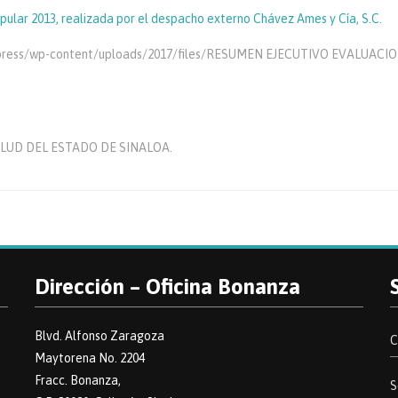
ular 2013, realizada por el despacho externo Chávez Ames y Cía, S.C.
wordpress/wp-content/uploads/2017/files/RESUMEN EJECUTIVO EVALUA
SALUD DEL ESTADO DE SINALOA.
Dirección – Oficina Bonanza
Blvd. Alfonso Zaragoza
C
Maytorena No. 2204
Fracc. Bonanza,
S