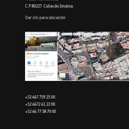
C.P.80227. Culiacán,Sinaloa.
Dar clic para ubicación
+52 667 759 25 00
+52 6672 61 22 00
+52 66 77 58 70 00