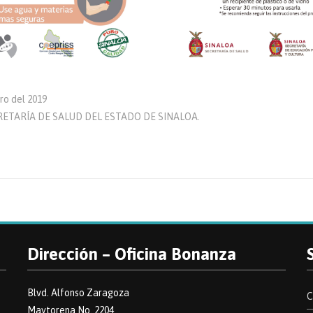
ro del 2019
ECRETARÍA DE SALUD DEL ESTADO DE SINALOA.
Dirección – Oficina Bonanza
Blvd. Alfonso Zaragoza
C
Maytorena No. 2204