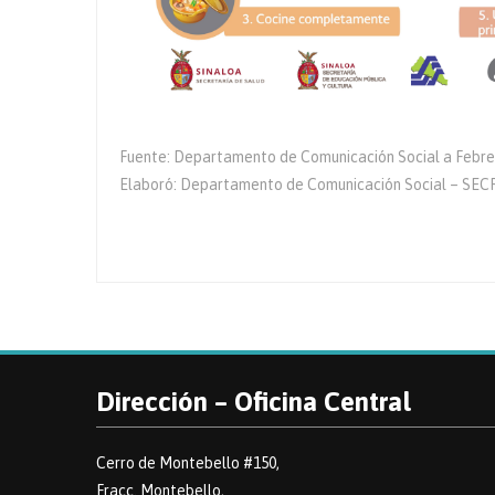
Fuente: Departamento de Comunicación Social a Febre
Elaboró: Departamento de Comunicación Social – S
Dirección – Oficina Central
Cerro de Montebello #150,
Fracc. Montebello,