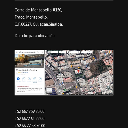
Cerro de Montebello #150,
Fracc. Montebello,
C.P.80227. Culiacán,Sinaloa.
Dar clic para ubicación
+52 667 759 25 00
+52 6672 61 22 00
+52 66 77 58 70 00