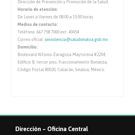
Dirección de Prevención y Promoción de la Salud.
Horario de atención:
De Lunes a Viernes de 08:00 a 15:00 horas.
Medios de contacto:
Teléfono: 667 758 7000 ext. 40454
Correo oficial:
sinviolencia@saludsinaloa.gob.mx
Domicilio:
Boulevard Alfonso Zaragoza Maytorena #2204,
Edificio B, tercer piso, Fraccionamiento Bonanza,
Código Postal 80020, Culiacán, Sinaloa, México.
Dirección – Oficina Central