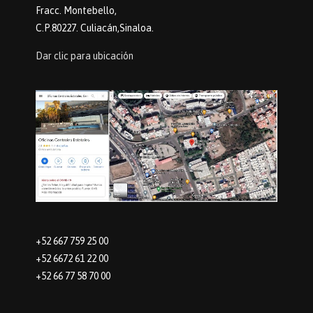
Fracc. Montebello,
C.P.80227. Culiacán,Sinaloa.
Dar clic para ubicación
+52 667 759 25 00
+52 6672 61 22 00
+52 66 77 58 70 00