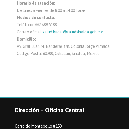
Horario de atención:
De lunes a viernes de 8:00 a 14:00 horas.
Medios de contacto:
Teléfono: 667 688 5188
Correo oficial:
salud.bucal@saludsinaloa.gob.mx
Domicilio:
Av. Gral. Juan M. Banderas s/n, Colonia Jorge Almada,
Código Postal 80200, Culiacán, Sinaloa, México.
Dirección – Oficina Central
Cerro de Montebello #150,