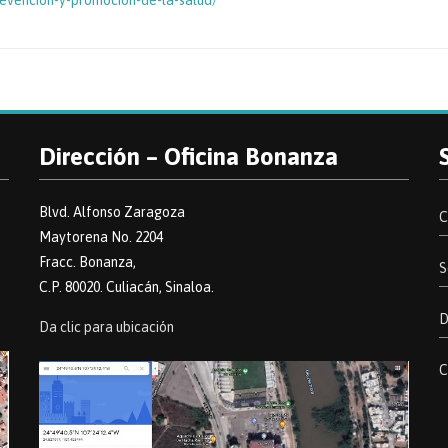
revencion-y-promocion-de-la-salud/
Dirección – Oficina Bonanza
Blvd. Alfonso Zaragoza
C
Maytorena No. 2204
Fracc. Bonanza,
S
C.P. 80020. Culiacán, Sinaloa.
D
Da clic para ubicación
C