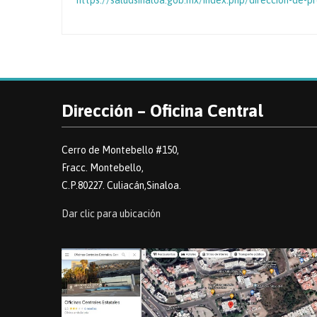
https://saludsinaloa.gob.mx/index.php/direccion-de-p
Dirección – Oficina Central
Cerro de Montebello #150,
Fracc. Montebello,
C.P.80227. Culiacán,Sinaloa.
Dar clic para ubicación