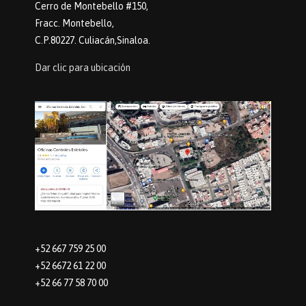
Cerro de Montebello #150,
Fracc. Montebello,
C.P.80227. Culiacán,Sinaloa.
Dar clic para ubicación
+52 667 759 25 00
+52 6672 61 22 00
+52 66 77 58 70 00