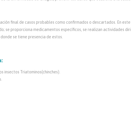
icación final de casos probables como confirmados o descartados. En est
 se proporciona medicamentos específicos, se realizan actividades dirigi
 donde se tiene presencia de estos.
a:
os insectos Triatominos(chinches).
o.