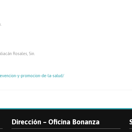
.
iacán Rosales, Sin.
revencion-y-promocion-de-la-salud/
Dirección – Oficina Bonanza