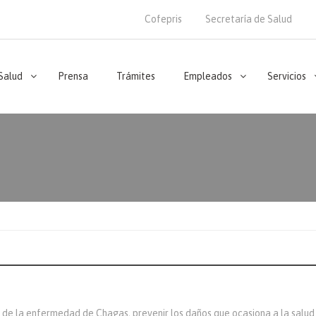
Cofepris
Secretaría de Salud
 Salud
Prensa
Trámites
Empleados
Servicios
a de la enfermedad de Chagas, prevenir los daños que ocasiona a la salud