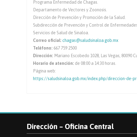
Programa Enfermedad de Chagas.
Departamento de Vectores y Zoonosis.
Dirección de Prevención y Promoción de la Salud.
Subdirección de Prevención y Control de Enfermedades
Servicios de Salud de Sinaloa.
Correo oficial:
chagas@saludsinaloa.gob.mx
Teléfono:
667 759 2500
Dirección:
Mariano Escobedo 1028, Las Vegas, 80090 Cul
Horario de atención:
de 08:00 a 14:30 horas.
Página web:
https://saludsinaloa.gob.mx/index.php/direccion-de-p
Dirección – Oficina Central