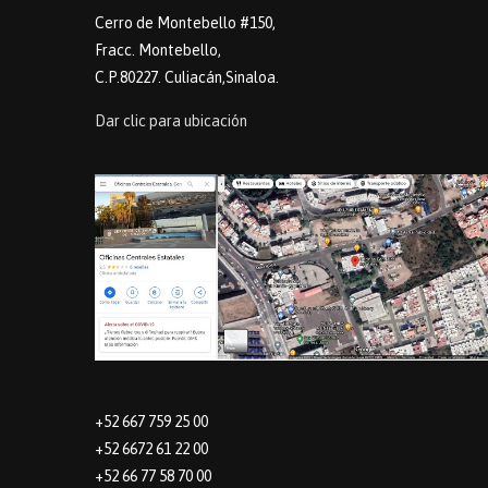
Cerro de Montebello #150,
Fracc. Montebello,
C.P.80227. Culiacán,Sinaloa.
Dar clic para ubicación
+52 667 759 25 00
+52 6672 61 22 00
+52 66 77 58 70 00