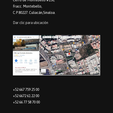
Cerro de Montebello #150,
Fracc. Montebello,
C.P.80227. Culiacán,Sinaloa.
Dar clic para ubicación
+52 667 759 25 00
+52 6672 61 22 00
+52 66 77 58 70 00