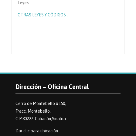
Leyes
OTRAS LEYES Y CÓDIGOS …
Dirección – Oficina Central
Cerro de Montebello #150,
Fracc. Montebello,
C.P.80227. Culiacán,Sinaloa.
Dar clic para ubicación