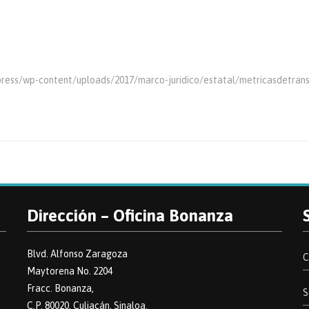
dpress/wp-content/uploads/2017/marco-juridico/estatal/metricasdetrans
Dirección – Oficina Bonanza
Blvd. Alfonso Zaragoza
C
Maytorena No. 2204
Fracc. Bonanza,
S
C.P. 80020. Culiacán, Sinaloa.