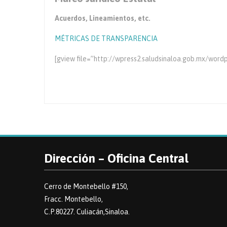
Acuerdos, Lineamientos, etc.
MÉTRICAS DE TRANSPARENCIA
[gview file=”http://wpress2.saludsinaloa.gob.mx/wor
Dirección – Oficina Central
Cerro de Montebello #150,
Fracc. Montebello,
C.P.80227. Culiacán,Sinaloa.