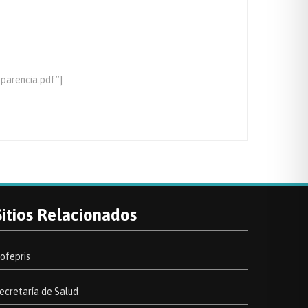
parencia.pdf”]
Sitios Relacionados
ofepris
ecretaría de Salud