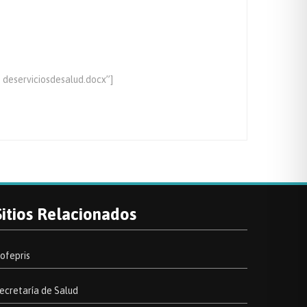
 deserviciosdesalud.docx”]
Sitios Relacionados
ofepris
ecretaría de Salud