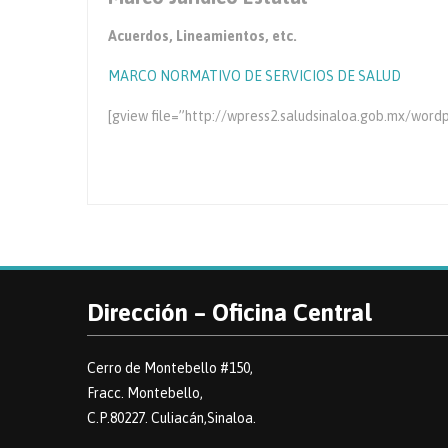
Acuerdos, Lineamientos, etc.
MARCO NORMATIVO DE SERVICIOS DE SALUD
[gview file=”http://wpress2.saludsinaloa.gob.mx/wor
Dirección – Oficina Central
Cerro de Montebello #150,
Fracc. Montebello,
C.P.80227. Culiacán,Sinaloa.