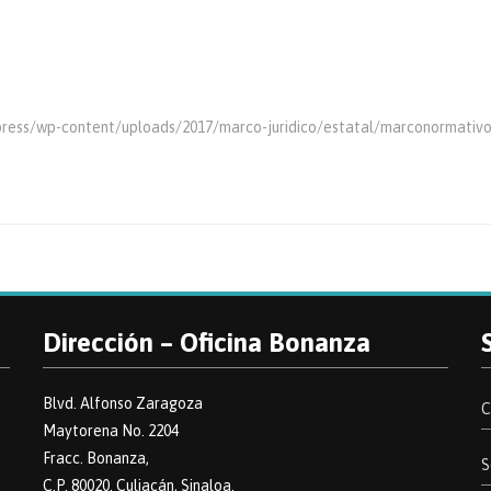
dpress/wp-content/uploads/2017/marco-juridico/estatal/marconormativo
Dirección – Oficina Bonanza
Blvd. Alfonso Zaragoza
C
Maytorena No. 2204
Fracc. Bonanza,
S
C.P. 80020. Culiacán, Sinaloa.